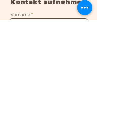
Kontakt aufnehmen
Vorname
Nachname
E-Mail-Adresse
Telefon
Nachricht schreiben
Hiermit akzeptiere ich
die